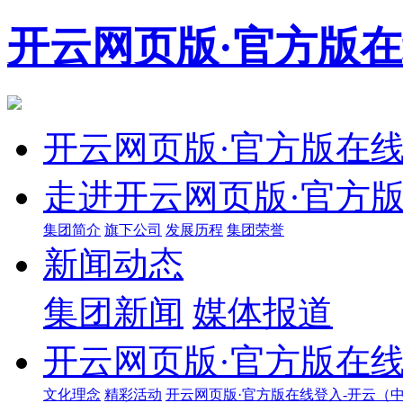
开云网页版·官方版
开云网页版·官方版在
走进开云网页版·官方
集团简介
旗下公司
发展历程
集团荣誉
新闻动态
集团新闻
媒体报道
开云网页版·官方版在
文化理念
精彩活动
开云网页版·官方版在线登入-开云（中