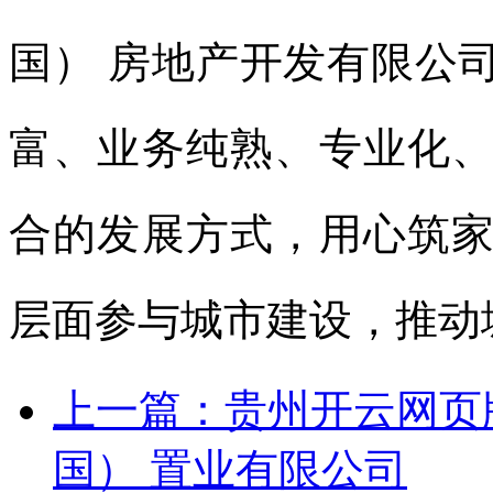
国） 房地产开发有限公
富、业务纯熟、专业化
合的发展方式，用心筑
层面参与城市建设，推动
上一篇：贵州开云网页
国） 置业有限公司