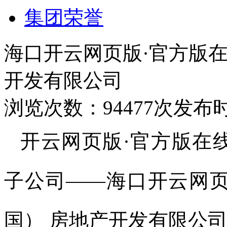
集团荣誉
海口开云网页版·官方版在
开发有限公司
浏览次数：94477次
发布时间
开云网页版·官方版在
子公司——海口开云网页
国） 房地产开发有限公