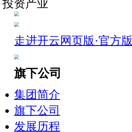
投资产业
走进开云网页版·官方
旗下公司
集团简介
旗下公司
发展历程