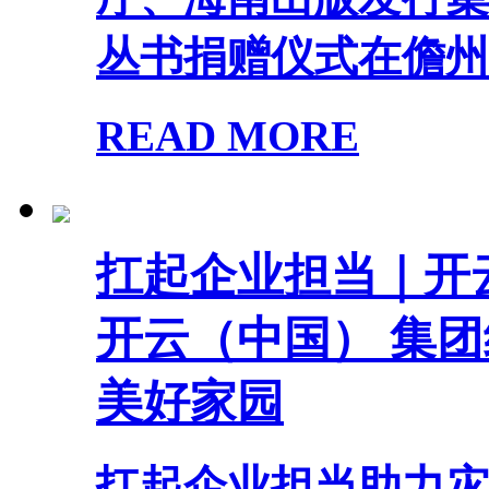
丛书捐赠仪式在儋州海
READ MORE
扛起企业担当｜开
开云（中国） 集
美好家园
扛起企业担当助力灾