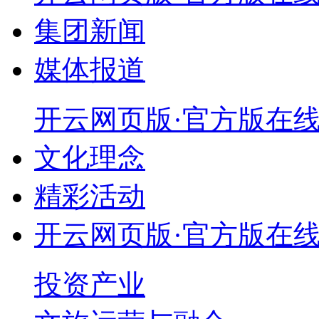
集团新闻
媒体报道
开云网页版·官方版在
文化理念
精彩活动
开云网页版·官方版在线
投资产业