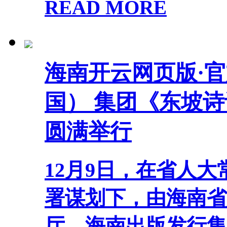
READ MORE
海南开云网页版·
国） 集团《东坡
圆满举行
12月9日，在省人
署谋划下，由海南省
厅、海南出版发行集