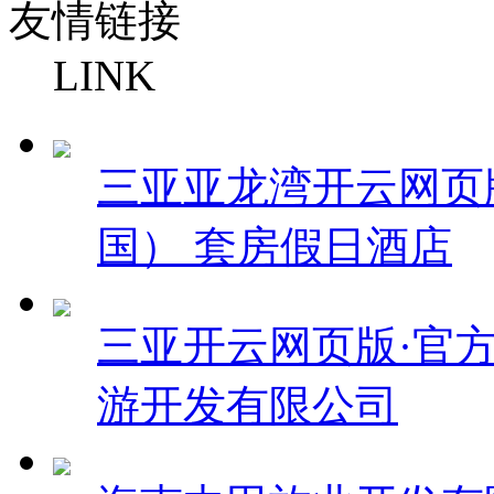
友情链接
LINK
三亚亚龙湾开云网页
国） 套房假日酒店
三亚开云网页版·官方
游开发有限公司