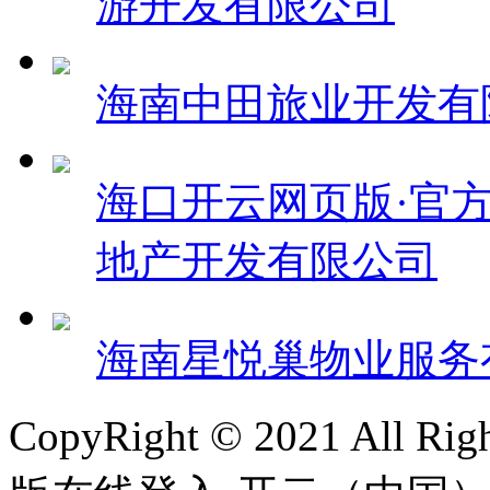
游开发有限公司
海南中田旅业开发有
海口开云网页版·官方
地产开发有限公司
海南星悦巢物业服务
CopyRight © 2021 All