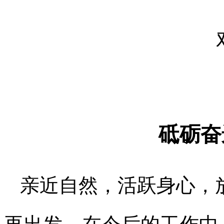
砥砺奋
亲近自然，活跃身心，