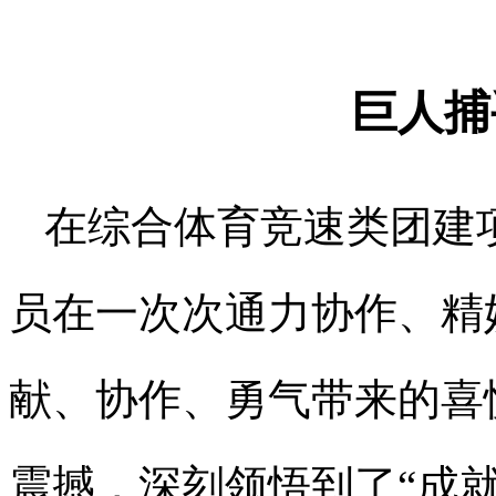
巨人捕
在综合体育竞速类团建
员在一次次通力协作、精
献、协作、勇气带来的喜
震撼，深刻领悟到了“成