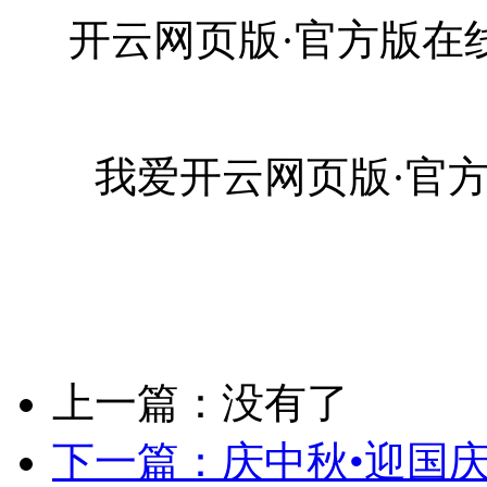
开云网页版·官方版在
我爱开云网页版·官
上一篇：没有了
下一篇：庆中秋•迎国庆