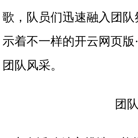
歌，队员们迅速融入团队
示着不一样的开云网页版
团队风采。
团