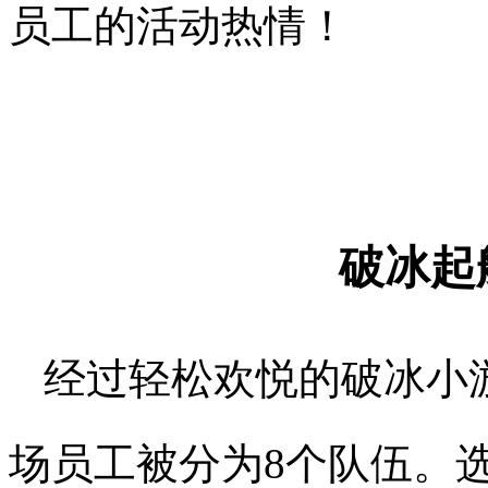
员工的活动热情！
破冰起
经过轻松欢悦的破冰小
场员工被分为8个队伍。