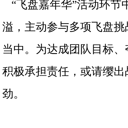
“飞盘嘉年华”活动环
溢，主动参与多项飞盘挑
当中。为达成团队目标、
积极承担责任，或请缨出
劲。