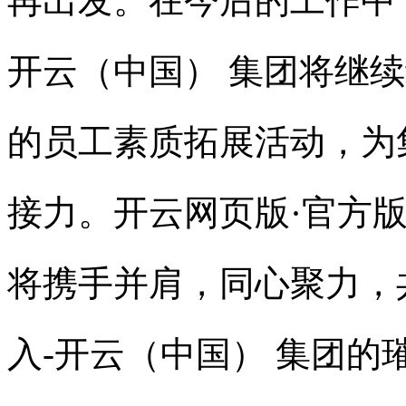
再出发。在今后的工作中
开云（中国） 集团将继
的员工素质拓展活动，为
接力。开云网页版·官方版
将携手并肩，同心聚力，
入-开云（中国） 集团的