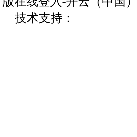
版在线登入-开云（中
技术支持：