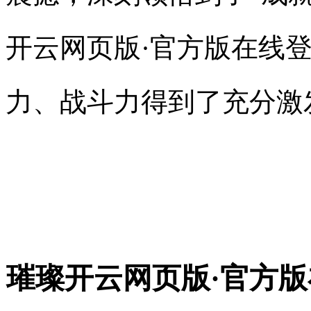
开云网页版·官方版在线
力、战斗力得到了充分激
璀璨开云网页版·官方版